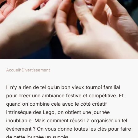
Accueil
›
Divertissement
DIVERTISSEMENT
Comment réussir à organiser
Il n’y a rien de tel qu’un bon vieux tournoi familial
pour créer une ambiance festive et compétitive. Et
un tournoi familial de
quand on combine cela avec le côté créatif
construction Lego avec des
intrinsèque des Lego, on obtient une journée
thèmes créatifs ?
inoubliable. Mais comment réussir à organiser un tel
événement ? On vous donne toutes les clés pour faire
Simon
•
19 janvier 2024
•
6 min de lecture
de cette journée un succès.