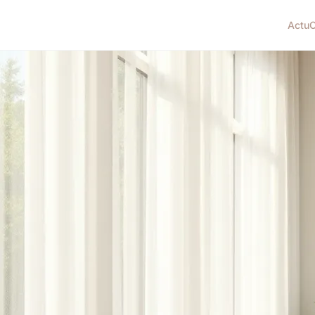
Actu
C