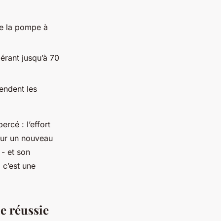
me la pompe à
pérant jusqu’à 70
endent les
rcé : l’effort
 sur un nouveau
- et son
 c’est une
ue réussie