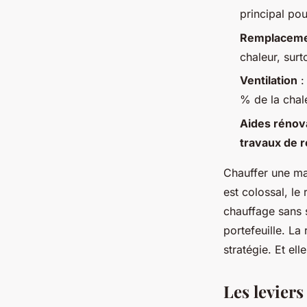
Joséphine
•
11/06/2026 09:45
•
12 min de lecture
principal pou
Remplaceme
chaleur, surt
Ventilation
:
% de la chal
Aides rénov
travaux de 
Chauffer une mai
est colossal, le
chauffage sans 
portefeuille. La
stratégie. Et e
Les leviers