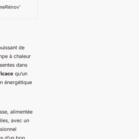
meRénov'
puissant de
mpe à chaleur
ésentes dans
ficace
qu’un
on énergétique
sse, alimentée
iles, avec un
ssionnel
s d’un bon