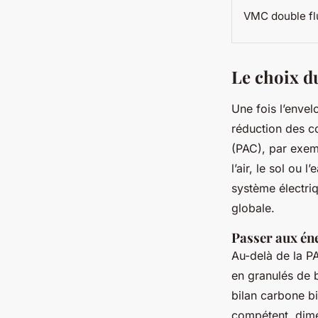
VMC double fl
Le choix d
Une fois l’envel
réduction des c
(PAC), par exem
l’air, le sol ou l
système électriq
globale.
Passer aux én
Au-delà de la P
en granulés de b
bilan carbone bie
compétent, dime