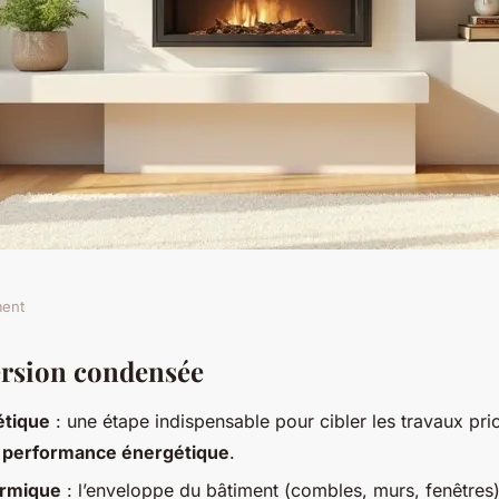
ment
ique : comment
ersion condensée
étique
: une étape indispensable pour cibler les travaux prior
ort chez vous
a
performance énergétique
.
ermique
: l’enveloppe du bâtiment (combles, murs, fenêtres) 