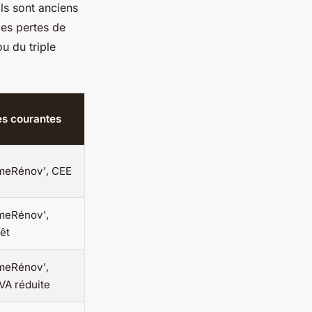
’ils sont anciens
 les pertes de
u du triple
es courantes
meRénov', CEE
meRénov',
êt
meRénov',
VA réduite