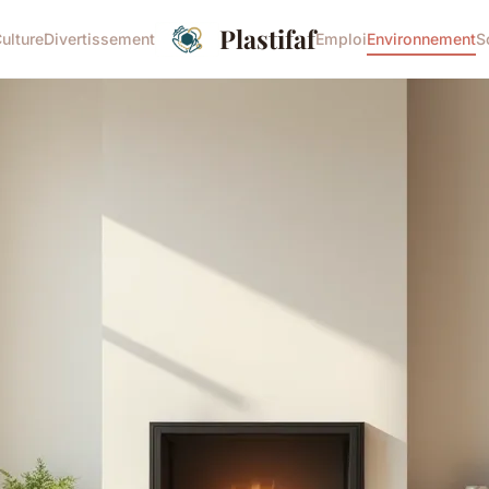
Plastifaf
ulture
Divertissement
Emploi
Environnement
S