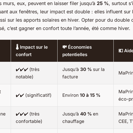
s murs, eux, peuvent en laisser filer jusqu’à
25 %
, surtout s
uant aux fenêtres, leur impact est double : elles influent sur
ssi sur les apports solaires en hiver. Opter pour du double o
sé, c’est gagner en confort toute l’année, été comme hiver.
🌡️ Impact sur le
💸 Économies
💶 Aid
confort
potentielles
✔️✔️✔️ (très
Jusqu’à
30 %
sur la
MaPri
notable)
facture
t
MaPri
✔️✔️ (significatif)
Environ
10 à 15 %
éco-pr
une
✔️✔️✔️ (très
Jusqu’à
40 %
en
MaPri
confortable)
chauffage
CEE, T