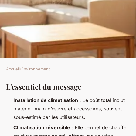
Accueil
›
Environnement
ENVIRONNEMENT
L'essentiel du message
Estimez le coût d'une
climatisation pour votre
Installation de climatisation
: Le coût total inclut
maison
matériel, main-d’œuvre et accessoires, souvent
sous-estimé par les utilisateurs.
Joséphine
•
08/07/2026 13:03
•
11 min de lecture
Climatisation réversible
: Elle permet de chauffer