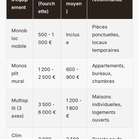
(fourch
moyen
ement
ette)
)
Pièces
Monob
500 - 1
Inclus
ponctuelles,
loc
000 €
e
locaux
mobile
temporaires
Monos
Appartements,
1 200 -
600 -
plit
bureaux,
2 500 €
900 €
mural
chambres
Maisons
Multisp
1 200 -
3 500 -
individuelles,
lit (3
1 800
6 000 €
logements
axes)
€
ouverts
Clim