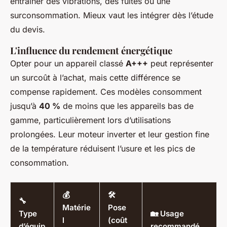
entraîner des vibrations, des fuites ou une
surconsommation. Mieux vaut les intégrer dès l’étude
du devis.
L'influence du rendement énergétique
Opter pour un appareil classé
A+++
peut représenter
un surcoût à l’achat, mais cette différence se
compense rapidement. Ces modèles consomment
jusqu’à
40 %
de moins que les appareils bas de
gamme, particulièrement lors d’utilisations
prolongées. Leur moteur inverter et leur gestion fine
de la température réduisent l’usure et les pics de
consommation.
💰
🛠️
🔧
Matérie
Pose
Type
🏡 Usage
l
(coût
d’équip
recommandé