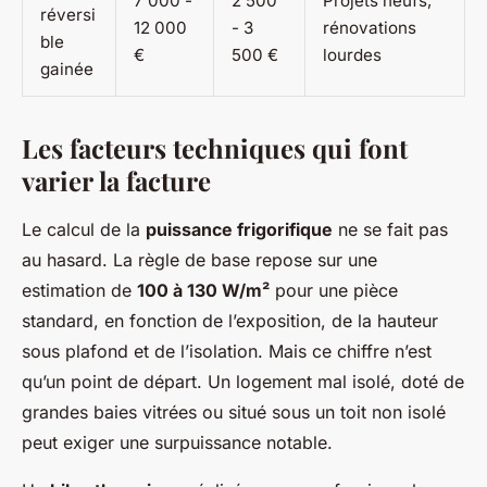
7 000 -
2 500
Projets neufs,
réversi
12 000
- 3
rénovations
ble
€
500 €
lourdes
gainée
Les facteurs techniques qui font
varier la facture
Le calcul de la
puissance frigorifique
ne se fait pas
au hasard. La règle de base repose sur une
estimation de
100 à 130 W/m²
pour une pièce
standard, en fonction de l’exposition, de la hauteur
sous plafond et de l’isolation. Mais ce chiffre n’est
qu’un point de départ. Un logement mal isolé, doté de
grandes baies vitrées ou situé sous un toit non isolé
peut exiger une surpuissance notable.