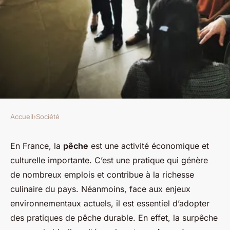
Accueil
›
Société
SOCIÉTÉ
Comment établir une
En France, la
pêche
est une activité économique et
culturelle importante. C’est une pratique qui génère
collaboration entre
de nombreux emplois et contribue à la richesse
restaurateurs et pêcheurs
culinaire du pays. Néanmoins, face aux enjeux
locaux pour une pêche
environnementaux actuels, il est essentiel d’adopter
durable?
des pratiques de pêche durable. En effet, la surpêche