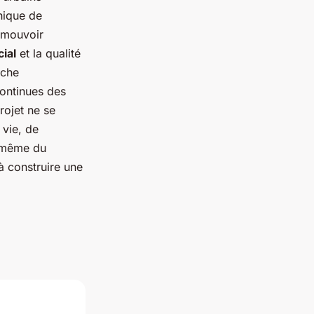
unique de
omouvoir
cial
et la qualité
oche
continues des
rojet ne se
 vie, de
r même du
 à construire une