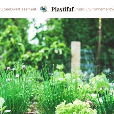
Plastifaf
ulture
Divertissement
Emploi
Environnement
S