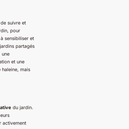
 de suivre et
rdin, pour
 sensibiliser et
 jardins partagés
, une
ation et une
e haleine, mais
ative
du jardin.
leurs
r activement