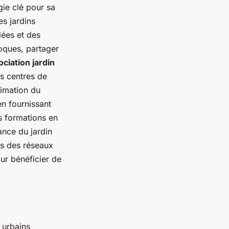
gie clé pour sa
es jardins
dées et des
roques, partager
ociation jardin
es centres de
nimation du
en fournissant
s formations en
sance du jardin
ans des réseaux
ur bénéficier de
s urbains