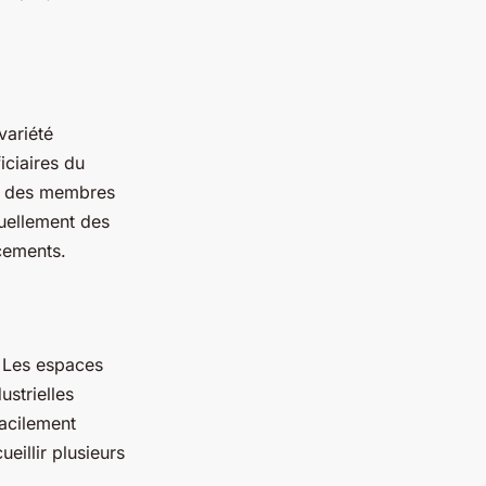
variété
iciaires du
e, des membres
tuellement des
ncements.
. Les espaces
ustrielles
facilement
eillir plusieurs