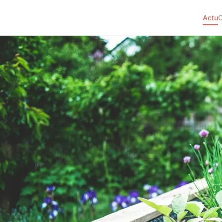
Actu
C