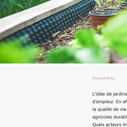
Accueil
›
Actu
ACTU
Quelles stratégies 
L’idée de
jardin
d’ampleur. En ef
atelier de création 
la qualité de vi
agricoles durabl
Quels acteurs im