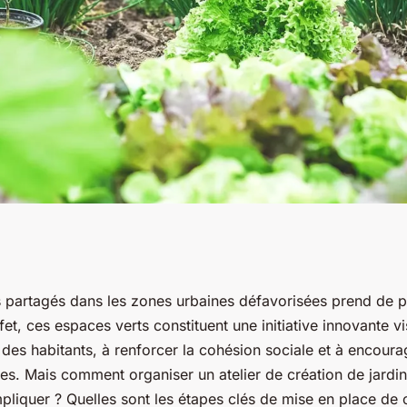
pour organiser un
s partagés
dans les zones urbaines défavorisées prend de p
fet, ces espaces verts constituent une initiative innovante v
de jardins partagés
e des habitants, à renforcer la cohésion sociale et à encoura
es. Mais comment organiser un atelier de création de jardi
pliquer ? Quelles sont les étapes clés de mise en place de c