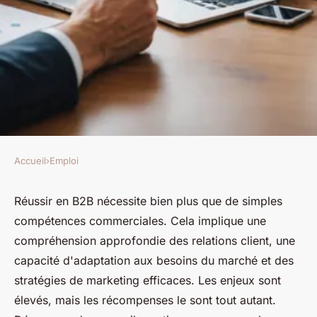
Accueil
›
Emploi
EMPLOI
Les essentiels du business :
Réussir en B2B nécessite bien plus que de simples
compétences commerciales. Cela implique une
conseils pour réussir en b2b
compréhension approfondie des relations client, une
capacité d'adaptation aux besoins du marché et des
Laure
•
19 février 2025
•
3 min de lecture
stratégies de marketing efficaces. Les enjeux sont
élevés, mais les récompenses le sont tout autant.