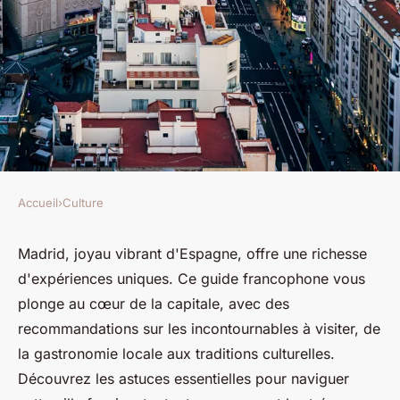
Accueil
›
Culture
CULTURE
Visitez Madrid : le guide
Madrid, joyau vibrant d'Espagne, offre une richesse
d'expériences uniques. Ce guide francophone vous
francophone à ne pas
plonge au cœur de la capitale, avec des
manquer
recommandations sur les incontournables à visiter, de
la gastronomie locale aux traditions culturelles.
Elise
•
19 juin 2025
•
3 min de lecture
Découvrez les astuces essentielles pour naviguer